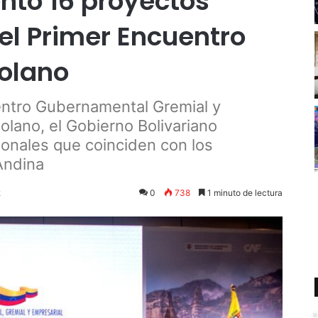
ntó 16 proyectos
el Primer Encuentro
olano
entro Gubernamental Gremial y
lano, el Gobierno Bolivariano
ionales que coinciden con los
Andina
2
0
738
1 minuto de lectura