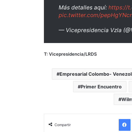
Más detalles aquí:
https://
pic.twitter.com/pepHgYNc
— Vicepresidencia Vzla (
T: Vicepresidencia/LRDS
Empresarial Colombo- Venezo
Primer Encuentro
Wilm
Compartir