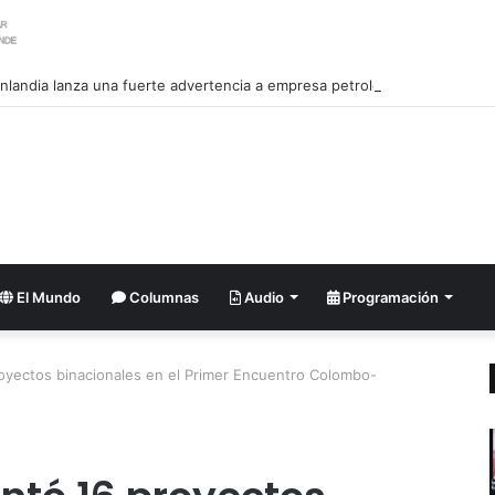
nlandia lanza una fuerte advertencia a empresa petrolera vinculada a T
El Mundo
Columnas
Audio
Programación
oyectos binacionales en el Primer Encuentro Colombo-