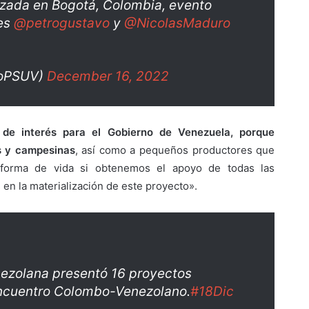
izada en Bogotá, Colombia, evento
tes
@petrogustavo
y
@NicolasMaduro
roPSUV)
December 16, 2022
de interés para el Gobierno de Venezuela, porque
s y campesinas
, así como a pequeños productores que
 forma de vida si obtenemos el apoyo de todas las
en la materialización de este proyecto».
nezolana presentó 16 proyectos
Encuentro Colombo-Venezolano.
#18Dic