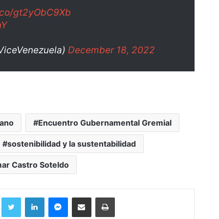
t.co/gt2yObC9Xb
nY
@ViceVenezuela)
December 18, 2022
lano
Encuentro Gubernamental Gremial
sostenibilidad y la sustentabilidad
ar Castro Soteldo
Facebook
Twitter
LinkedIn
Messenger
Compartir por correo electrónico
Imprimir