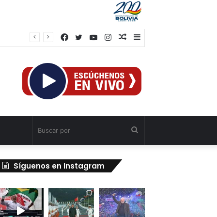
Facebook
Twitter
YouTube
Instagram
Publicación
Barra
rump
al
lateral
azar
Buscar
por
Síguenos en Instagram