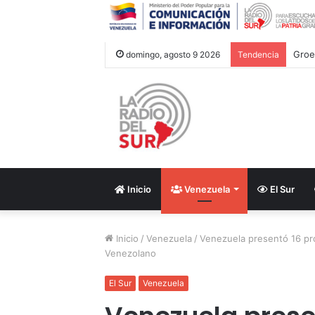
Groe
domingo, agosto 9 2026
Tendencia
Inicio
Venezuela
El Sur
Inicio
/
Venezuela
/
Venezuela presentó 16 pr
Venezolano
El Sur
Venezuela