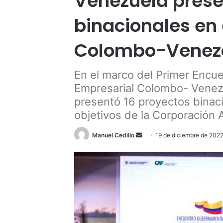
Venezuela prese
binacionales en 
Colombo-Venez
En el marco del Primer Encu
Empresarial Colombo- Venezo
presentó 16 proyectos binac
objetivos de la Corporación 
Send
Manuel Cedillo
19 de diciembre de 202
an
email