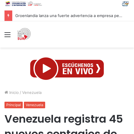
Mandataria Rodríguez felicita a atletas venezolanos por su brillante participación en CAC 2026
Menú
Inicio
/
Venezuela
Principal
Venezuela
Venezuela registra 45
nuevos contagios de