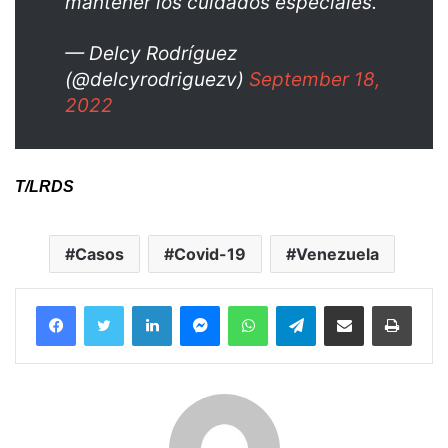
mantener los cuidados especiales.
— Delcy Rodríguez
(@delcyrodriguezv)
September 18,
2022
T/LRDS
Casos
Covid-19
Venezuela
Facebook
Twitter
LinkedIn
Messenger
WhatsApp
Telegram
Compartir por correo electrónico
Imprim