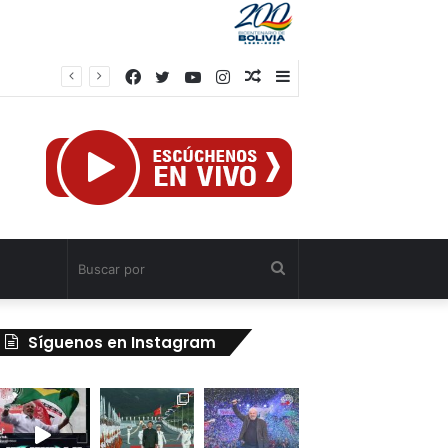
Facebook
Twitter
YouTube
Instagram
Publicación
Barra
al
lateral
azar
Buscar
por
Síguenos en Instagram