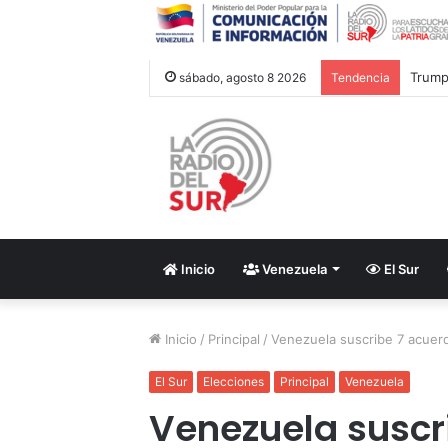
Trump 
sábado, agosto 8 2026
Tendencia
Inicio
Venezuela
El Sur
Inicio
/
Principal
/
Venezuela suscribe 7 acuer
El Sur
Elecciones
Principal
Venezuela
Venezuela suscr