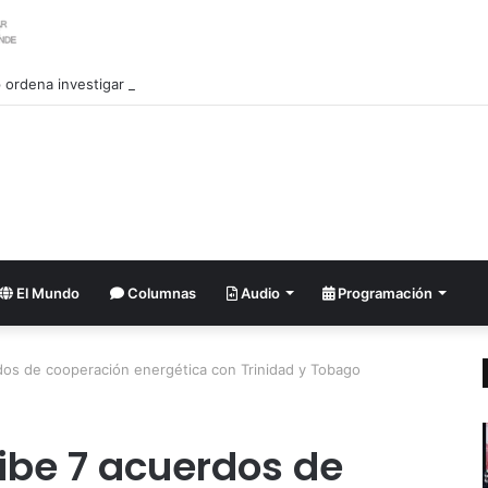
ordena investigar la filtración sobre las reservas de municiones
El Mundo
Columnas
Audio
Programación
dos de cooperación energética con Trinidad y Tobago
ibe 7 acuerdos de