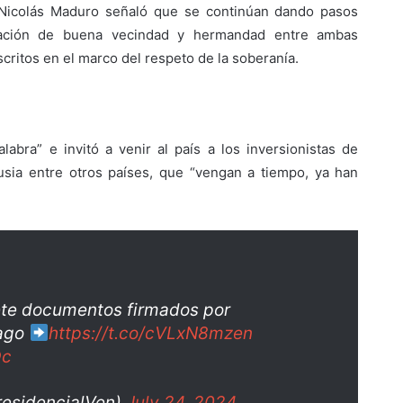
e Nicolás Maduro señaló que se continúan dando pasos
lación de buena vecindad y hermandad entre ambas
critos en el marco del respeto de la soberanía.
o
abra” e invitó a venir al país a los inversionistas de
usia entre otros países, que “vengan a tiempo, ya han
iete documentos firmados por
bago
https://t.co/cVLxN8mzen
Dc
residencialVen)
July 24, 2024