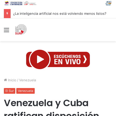
Groenlandia lanza una fuerte advertencia a empresa petrolera vinculada a Trump
Menú
Inicio
/
Venezuela
El Sur
Venezuela
Venezuela y Cuba
ratifican disposición