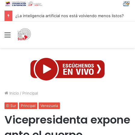
Groenlandia lanza una fuerte advertencia a empresa petrolera vinculada a Trump
Menú
Inicio
/
Principal
El Sur
Principal
Venezuela
Vicepresidenta expone
ante el cuerpo