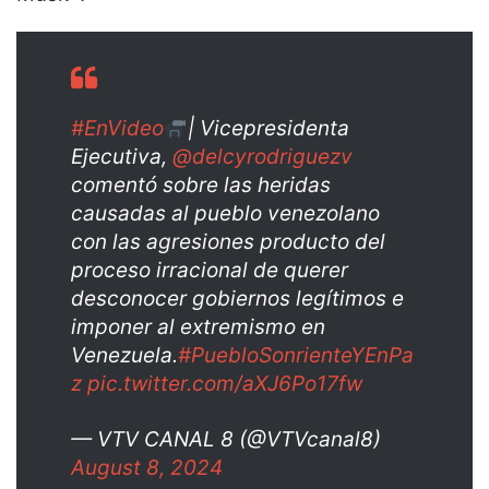
#EnVideo
| Vicepresidenta
Ejecutiva,
@delcyrodriguezv
comentó sobre las heridas
causadas al pueblo venezolano
con las agresiones producto del
proceso irracional de querer
desconocer gobiernos legítimos e
imponer al extremismo en
Venezuela.
#PuebloSonrienteYEnPa
z
pic.twitter.com/aXJ6Po17fw
— VTV CANAL 8 (@VTVcanal8)
August 8, 2024