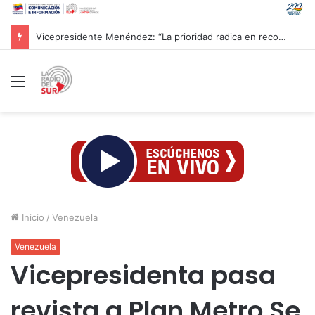
CAC 2026: Venezolano Ricardo Montes de Oca conquista Oro en salto con pértiga
Menú
Inicio
/
Venezuela
Venezuela
Vicepresidenta pasa
revista a Plan Metro Se