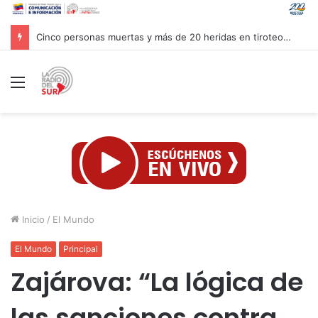
Autoridades venezolanas implementan medidas de ahorro energético ante fenómeno climatológico “Súper Niño”
Menú
Inicio
/
El Mundo
El Mundo
Principal
Zajárova: “La lógica de
las sanciones contra