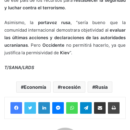
de ese país de los recursos para
restablecer la seguridad
y luchar contra el terrorismo
.
Asimismo, la
portavoz rusa
, “sería bueno que la
comunidad internacional demostrara objetividad al
evaluar
las últimas acciones y declaraciones de las autoridades
ucranianas
. Pero
Occidente
no permitirá hacerlo, ya que
justifica la permisividad de
Kiev
”.
T/SANA/LRDS
Economía
recesión
Rusia
Facebook
Twitter
LinkedIn
Messenger
WhatsApp
Telegram
Compartir por correo electrónico
Imprim