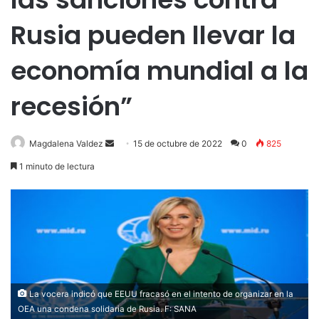
Rusia pueden llevar la
economía mundial a la
recesión”
Send
Magdalena Valdez
15 de octubre de 2022
0
825
an
1 minuto de lectura
email
La vocera indicó que EEUU fracasó en el intento de organizar en la
OEA una condena solidaria de Rusia. F: SANA