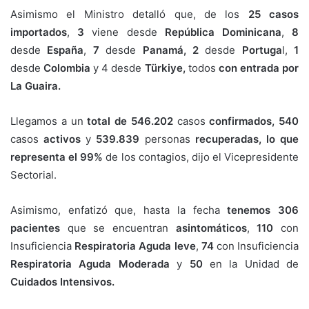
Asimismo el Ministro detalló que, de los
25 casos
importados
,
3
viene desde
República Dominicana
,
8
desde
España
,
7
desde
Panamá,
2
desde
Portuga
l,
1
desde
Colombia
y 4 desde
Türkiye,
todos
con entrada por
La Guaira.
Llegamos a un
total de 546.202
casos
confirmados,
540
casos
activos
y
539.839
personas
recuperadas, lo que
representa el 99%
de los contagios, dijo el Vicepresidente
Sectorial.
Asimismo, enfatizó que, hasta la fecha
tenemos 306
pacientes
que se encuentran
asintomáticos
,
110
con
Insuficiencia
Respiratoria Aguda leve
,
74
con Insuficiencia
Respiratoria Aguda Moderada
y
50
en la Unidad de
Cuidados Intensivos.