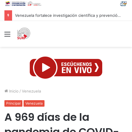
Venezuela ratifica disposición al diálogo comercial con Colombia bajo el principio de soberanía
Menú
Inicio
/
Venezuela
Principal
Venezuela
A 969 días de la
pandemia de COVID-