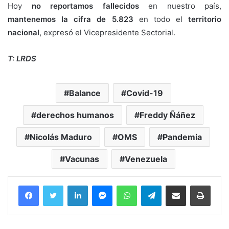
Hoy
no reportamos fallecidos
en nuestro país,
mantenemos la cifra de 5.823
en todo el
territorio
nacional
, expresó el Vicepresidente Sectorial.
T: LRDS
Balance
Covid-19
derechos humanos
Freddy Ñáñez
Nicolás Maduro
OMS
Pandemia
Vacunas
Venezuela
Facebook
Twitter
LinkedIn
Messenger
WhatsApp
Telegram
Compartir por correo electrónico
Imprim