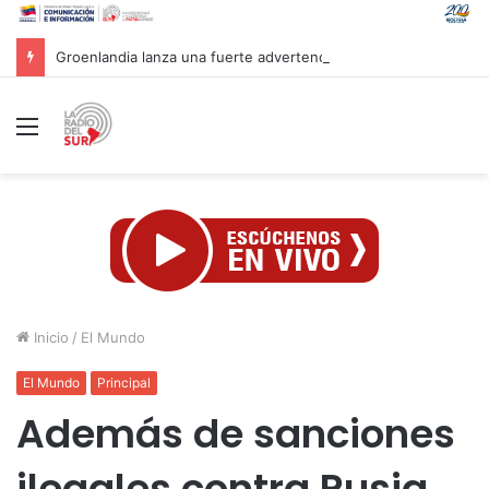
Groenlandia lanza una fuerte advertencia a empresa petrolera vinculada a Trump
Menú
Inicio
/
El Mundo
El Mundo
Principal
Además de sanciones
ilegales contra Rusia,