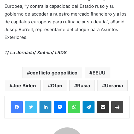
Europea, “y contra la capacidad del Estado ruso y su
gobierno de acceder a nuestro mercado financiero y a los
de capitales europeos para refinanciar su deuda”, añadió
Josep Borrell, representante del bloque para Asuntos
Exteriores.
T/ La Jornada/ Xinhua/ LRDS
conflicto geopolítico
EEUU
Joe Biden
Otan
Rusia
Ucrania
Facebook
Twitter
LinkedIn
Messenger
WhatsApp
Telegram
Compartir por correo electrónico
Imprim