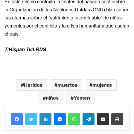
En este mismo contexto, a finales del pasado septiembre,
la Organización de las Naciones Unidas (ONU) hizo sonar
las
alarmas sobre el “sufrimiento interminable” de niños
yemeníes
por el conflicto y la crisis humanitaria que asolan
el país.
T/Hispan Tv/LRDS
Heridos
muertos
mujeres
niños
Yemen
Facebook
Twitter
LinkedIn
Messenger
WhatsApp
Telegram
Compartir por correo electrónico
Imprim