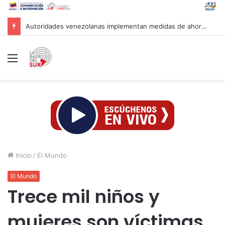
Marca País y Hotel Cayena se unen en favor de lo hecho en Venezuela
Menú
Inicio
/
El Mundo
El Mundo
Trece mil niños y
mujeres son víctimas