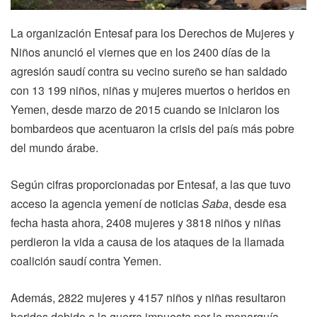
L
a or
ganización Entesaf para los Derechos de Mujeres y
Niños anunció el viernes que
en
los 2400 días de la
agresión saudí contra su vecino sureño se han saldado
con 13 199 niños,
niñas
y mujeres muertos o heridos en
Yemen, desde marzo de 2015 cuando se iniciaron los
bombardeos que acentuaron la crisis del país más pobre
del mundo árabe.
Según cifras proporcionadas por Entesaf, a las que tuvo
acceso la agencia yemení de noticias
Saba
, desde esa
fecha hasta ahora, 2408 mujeres y 3818 niños
y niñas
perdieron la vida a causa de los ataques de la llamada
coalición saudí contra Yemen.
Además, 2822 mujeres y 4157 niños y niñas resultaron
heridos debido a la guerra impuesta por la monarquía