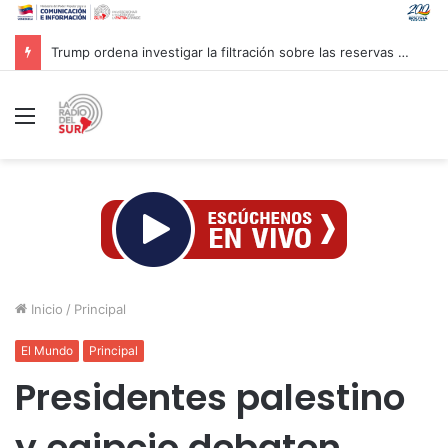
Trump ordena investigar la filtración sobre las reservas de municiones
Menú
Inicio
/
Principal
El Mundo
Principal
Presidentes palestino
y egipcio debaten