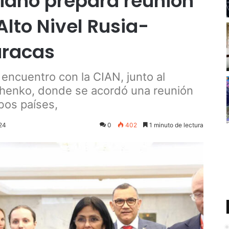
riano prepara reunión
lto Nivel Rusia-
aracas
encuentro con la CIAN, junto al
shenko, donde se acordó una reunión
bos países,
024
0
402
1 minuto de lectura