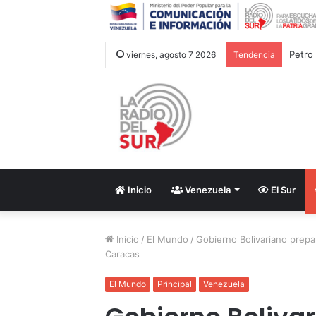
viernes, agosto 7 2026
Tendencia
Inicio
Venezuela
El Sur
Inicio
/
El Mundo
/
Gobierno Bolivariano prepa
Caracas
El Mundo
Principal
Venezuela