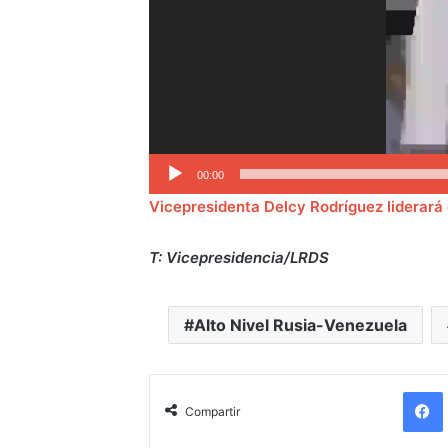
00:00
Vicepresidenta Delcy Rodríguez liderará
T: Vicepresidencia/LRDS
Alto Nivel Rusia-Venezuela
Compartir