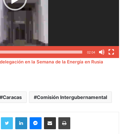
02:04
 delegación en la Semana de la Energía en Rusia
Caracas
Comisión Intergubernamental
Facebook
Twitter
LinkedIn
Messenger
Compartir por correo electrónico
Imprimir