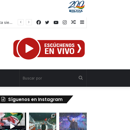
Facebook
Twitter
YouTube
Instagram
Publicación
Barra
Petro en su despedida de la Casa de Nariño: «Espero que nos recuerden hasta siempre»
al
lateral
azar
Buscar
por
Síguenos en Instagram