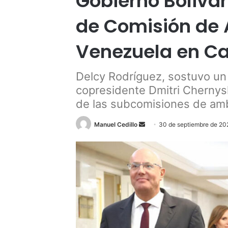
Gobierno Boliva
de Comisión de A
Venezuela en C
Delcy Rodríguez, sostuvo un 
copresidente Dmitri Cherny
de las subcomisiones de am
Send
Manuel Cedillo
30 de septiembre de 2
an
email