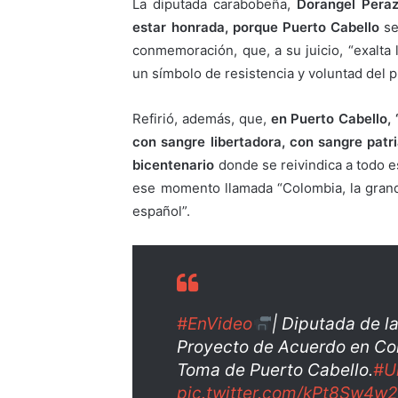
La diputada carabobeña,
Dorangel Peraz
estar honrada, porque Puerto Cabello
se
conmemoración, que, a su juicio, “exalta 
un símbolo de resistencia y voluntad del p
Refirió, además, que,
en Puerto Cabello, 
con sangre libertadora, con sangre patr
bicentenario
donde se reivindica a todo e
ese momento llamada “Colombia, la grande
español”.
#EnVideo
| Diputada de 
Proyecto de Acuerdo en Co
Toma de Puerto Cabello.
#U
pic.twitter.com/kPt8Sw4w