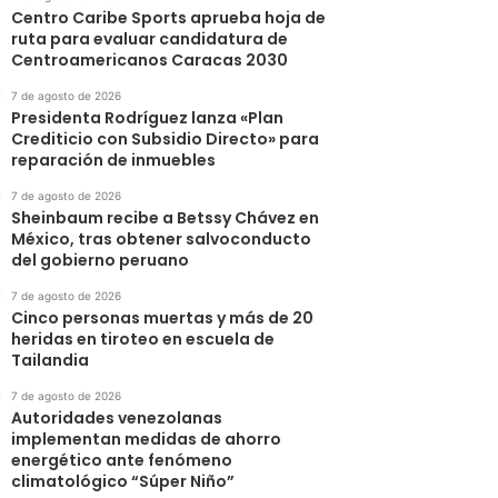
Centro Caribe Sports aprueba hoja de
ruta para evaluar candidatura de
Centroamericanos Caracas 2030
7 de agosto de 2026
Presidenta Rodríguez lanza «Plan
Crediticio con Subsidio Directo» para
reparación de inmuebles
7 de agosto de 2026
Sheinbaum recibe a Betssy Chávez en
México, tras obtener salvoconducto
del gobierno peruano
7 de agosto de 2026
Cinco personas muertas y más de 20
heridas en tiroteo en escuela de
Tailandia
7 de agosto de 2026
Autoridades venezolanas
implementan medidas de ahorro
energético ante fenómeno
climatológico “Súper Niño”