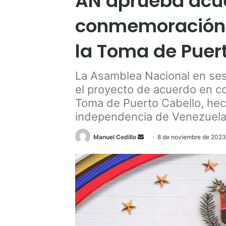
AN aprueba acu
conmemoración d
la Toma de Puer
La Asamblea Nacional en se
el proyecto de acuerdo en c
Toma de Puerto Cabello, hech
independencia de Venezuel
Send
Manuel Cedillo
8 de noviembre de 202
an
email