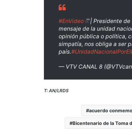
#EnVideo
| Presidente de
mensaje de la unidad nacio
opinión pública o política, 
simpatía, nos obliga a ser p
país.
#UnidadNacionalPorEl
— VTV CANAL 8 (@VTVcan
T: AN/LRDS
acuerdo conmemo
Bicentenario de la Toma 