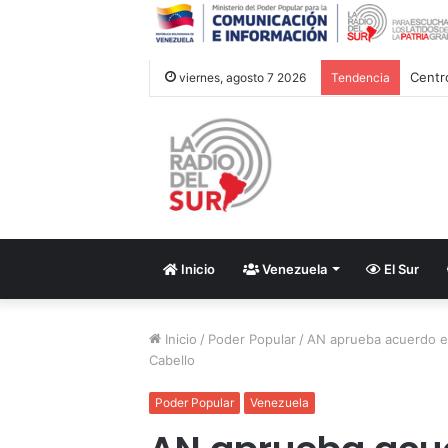
viernes, agosto 7 2026
Tendencia
Inicio
Venezuela
El Sur
Inicio
/
Poder Popular
/
AN aprueba acuerdo e
Cabello
Poder Popular
Venezuela