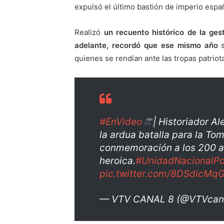
expulsó el último bastión de imperio españ
Realizó
un recuento histórico de la ges
adelante, recordó que ese mismo año
s
quienes se rendían ante las tropas patriot
#EnVideo
| Historiador A
la ardua batalla para la To
conmemoración a los 200 a
heroica.
#UnidadNacionalPo
pic.twitter.com/8DSdicMq
— VTV CANAL 8 (@VTVcan