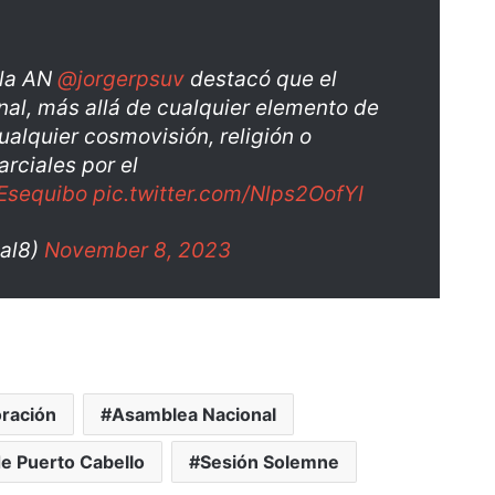
 la AN
@jorgerpsuv
destacó que el
nal, más allá de cualquier elemento de
cualquier cosmovisión, religión o
arciales por el
Esequibo
pic.twitter.com/Nlps2OofYI
al8)
November 8, 2023
ración
Asamblea Nacional
de Puerto Cabello
Sesión Solemne