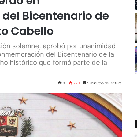
erdo en
el Bicentenario de
to Cabello
sión solemne, aprobó por unanimidad
onmemoración del Bicentenario de la
o histórico que formó parte de la
a
3
0
779
2 minutos de lectura