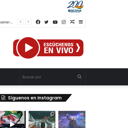
Facebook
Twitter
YouTube
Instagram
Publicación
Barra
Centro Caribe Sports aprueba hoja de ruta para evaluar candidatura de Centroamericanos Caracas 2030
al
lateral
azar
Buscar
por
Síguenos en Instagram