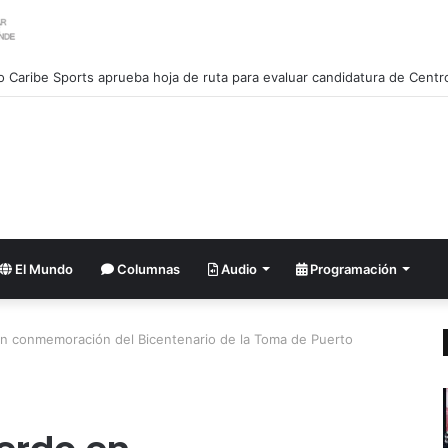
El Mundo
Columnas
Audio
Programación
n conmemoración del Bicentenario de la Toma de Puerto