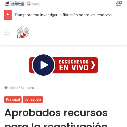
Trump ordena investigar la filtración sobre las reservas de municiones
Menú
Inicio
/
Venezuela
Principal
Venezuela
Aprobados recursos
para la reactivación