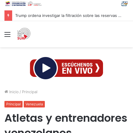
Trump ordena investigar la filtración sobre las reservas de municiones
Menú
Inicio
/
Principal
Principal
Venezuela
Atletas y entrenadores
venezolanos