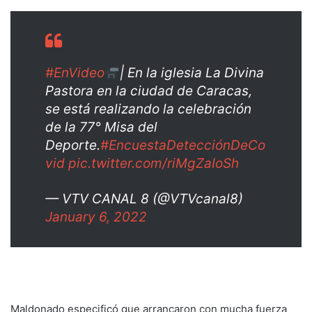
#EnVideo
| En la iglesia La Divina
Pastora en la ciudad de Caracas,
se está realizando la celebración
de la 77° Misa del
Deporte.
#EncuestaDetecciónDeCo
vid
pic.twitter.com/riMgZaIoSh
— VTV CANAL 8 (@VTVcanal8)
January 6, 2022
Maldonado especificó que arrancaron con mucha fuerza