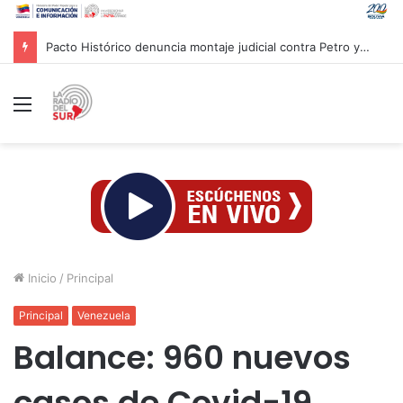
Pacto Histórico denuncia montaje judicial contra Petro y Cepeda
Menú
Inicio
/
Principal
Principal
Venezuela
Balance: 960 nuevos
casos de Covid-19