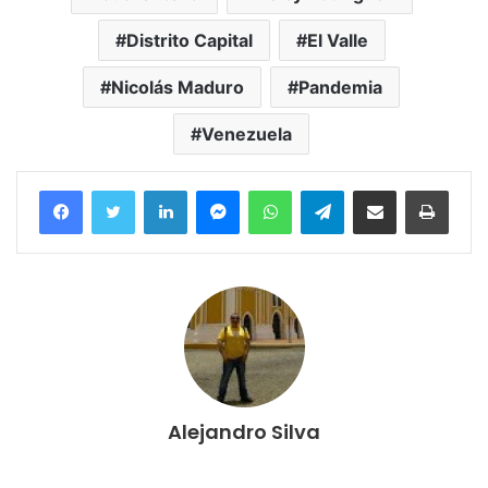
Distrito Capital
El Valle
Nicolás Maduro
Pandemia
Venezuela
Facebook
Twitter
LinkedIn
Messenger
WhatsApp
Telegram
Compartir por correo electrónico
Imprim
Alejandro Silva