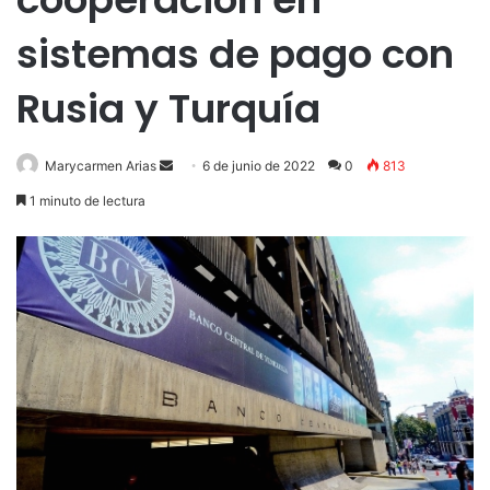
sistemas de pago con
Rusia y Turquía
Send
Marycarmen Arias
6 de junio de 2022
0
813
an
1 minuto de lectura
email