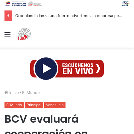
Groenlandia lanza una fuerte advertencia a empresa petrolera vinculada a Trump
Menú
Inicio
/
El Mundo
El Mundo
Principal
Venezuela
BCV evaluará
cooperación en