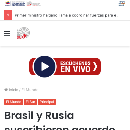
Primer ministro haitiano llama a coordinar fuerzas para enfrentar pandillas
Menú
Inicio
/
El Mundo
El Mundo
El Sur
Principal
Brasil y Rusia
suscribieron acuerdo