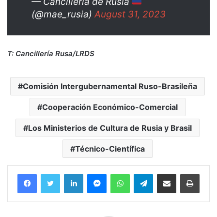
— Cancillería de Rusia
(@mae_rusia)
August 31, 2023
T: Cancillería Rusa/LRDS
Comisión Intergubernamental Ruso-Brasileña
Cooperación Económico-Comercial
Los Ministerios de Cultura de Rusia y Brasil
Técnico-Científica
Facebook
Twitter
LinkedIn
Messenger
WhatsApp
Telegram
Compartir por correo electrónico
Imprim