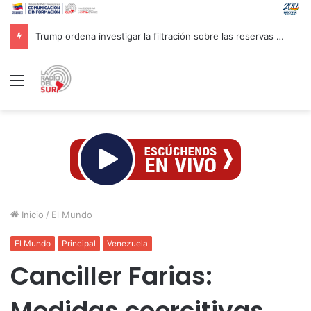
Trump ordena investigar la filtración sobre las reservas de municiones
Menú
Inicio
/
El Mundo
El Mundo
Principal
Venezuela
Canciller Farias:
Medidas coercitivas