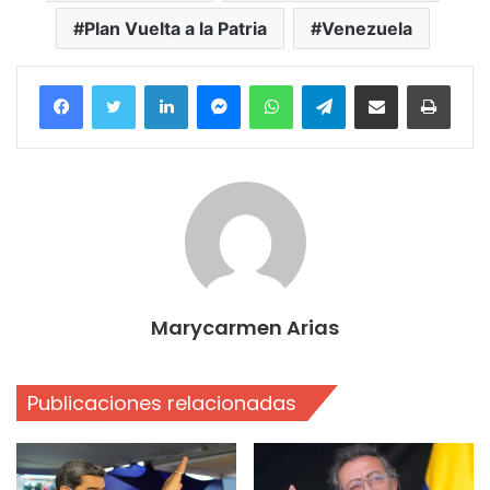
Plan Vuelta a la Patria
Venezuela
Facebook
Twitter
LinkedIn
Messenger
WhatsApp
Telegram
Compartir por correo electrónico
Imprim
Marycarmen Arias
Publicaciones relacionadas