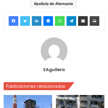
policía de Alemania
Facebook
Twitter
LinkedIn
Messenger
WhatsApp
Telegram
Compartir por correo electrónico
Imprim
EAguilera
Publicaciones relacionadas