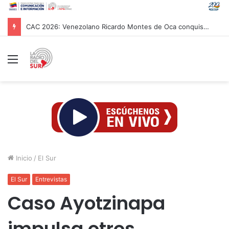
CAC 2026: Venezolano Ricardo Montes de Oca conquista Oro en salto con pértiga
Menú
Inicio
/
El Sur
El Sur
Entrevistas
Caso Ayotzinapa
impulsa otros