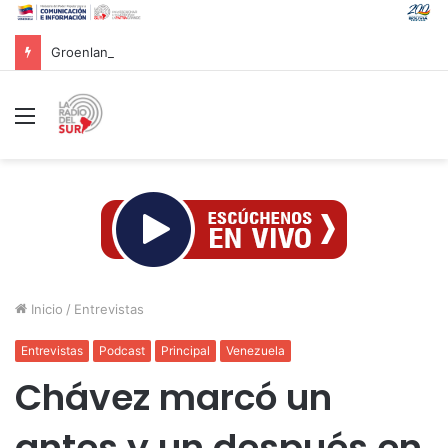
Groenlandia lanza una fuerte advertencia a empresa petrolera vinculada a Trump
Menú
Inicio
/
Entrevistas
Entrevistas
Podcast
Principal
Venezuela
Chávez marcó un
antes y un después en