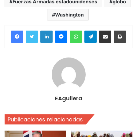
Fuerzas Armadas estadounidenses
globo
Washington
Facebook
Twitter
LinkedIn
Messenger
WhatsApp
Telegram
Compartir por correo electrónico
Imprim
EAguilera
Publicaciones relacionadas