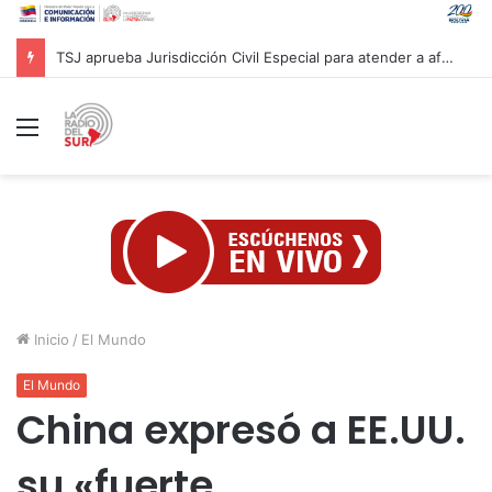
Lamentan salida de Chile del Movimiento de Países No Alineados
Menú
Inicio
/
El Mundo
El Mundo
China expresó a EE.UU.
su «fuerte