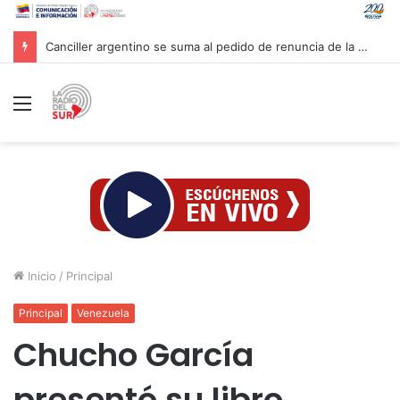
Canciller argentino se suma al pedido de renuncia de la vicepresidenta Villarruel
Menú
Inicio
/
Principal
Principal
Venezuela
Chucho García
presentó su libro