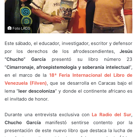
Foto LRDS
Este sábado, el educador, investigador, escritor y defensor
por los derechos de los afrodescendientes,
Jesús
“Chucho” García
presentó su libro número 23
“
Cimarronaje, afroepistemología y soberanía intelectual
”,
en el marco de la
18ª Feria Internacional del Libro de
Venezuela (Filven)
, que se desarrolla en Caracas bajo el
lema “
leer descoloniza
” y donde el continente africano es
el invitado de honor.
Durante una entrevista exclusiva con
La Radio del Sur
,
Chucho García
manifestó sentirse contento por la
presentación de este nuevo libro que destaca la lucha de