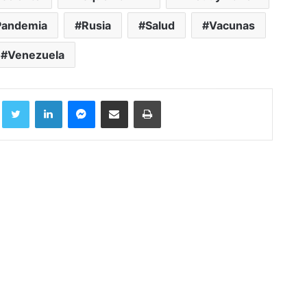
Pandemia
Rusia
Salud
Vacunas
Venezuela
Facebook
Twitter
LinkedIn
Messenger
Compartir por correo electrónico
Imprimir