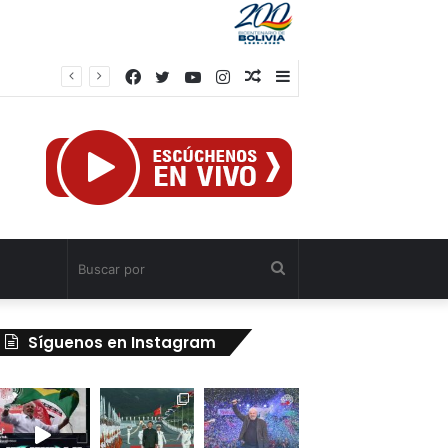
Facebook
Twitter
YouTube
Instagram
Publicación
Barra
al
lateral
azar
Buscar
por
Síguenos en Instagram