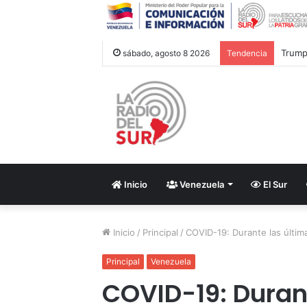
Trump 
sábado, agosto 8 2026
Tendencia
Inicio
Venezuela
El Sur
Inicio
/
Principal
/
COVID-19: Durante las últim
Principal
Venezuela
COVID-19: Duran