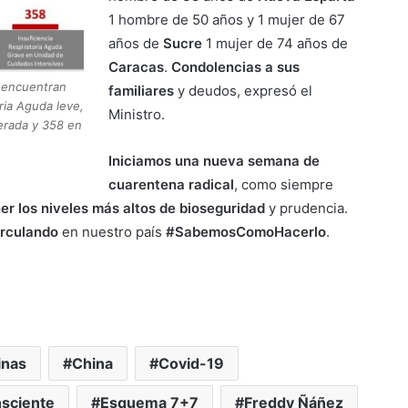
1 hombre de 50 años y 1 mujer de 67
años de
Sucre
1 mujer de 74 años de
Caracas
.
Condolencias a sus
e encuentran
familiares
y deudos, expresó el
ria Aguda leve,
Ministro.
erada y 358 en
Iniciamos una nueva semana de
cuarentena radical
, como siempre
er los niveles más altos de bioseguridad
y prudencia.
irculando
en nuestro país
#SabemosComoHacerlo
.
inas
China
Covid-19
nsciente
Esquema 7+7
Freddy Ñáñez