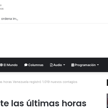
ordena investigar la filtración sobre las reservas de municiones
El Mundo
Columnas
Audio
Programación
as horas Venezuela registró 1.019 nuevos contagios
te las últimas horas