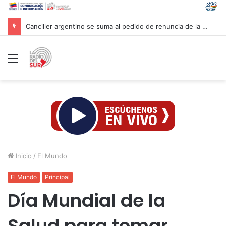
Canciller argentino se suma al pedido de renuncia de la vicepresidenta Villarruel
Menú
Inicio
/
El Mundo
El Mundo
Principal
Día Mundial de la
Salud para tomar