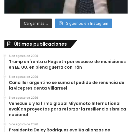
Cargar más...
Síguenos en Instagram
Últimas publicaciones
6 de agosto de 2026
Trump enfrenta a Hegseth por escasez de municiones
en EE. UU. en plena guerra con Irán
5 de agosto de 2026
Canciller argentino se suma al pedido de renuncia de
la vicepresidenta Villarruel
5 de agosto de 2026
Venezuela y la firma global Miyamoto International
evalúan proyectos para reforzar la resiliencia sísmica
nacional
5 de agosto de 2026
Presidenta Delcy Rodríguez evalúa alianzas de