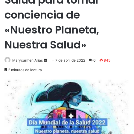
conciencia de
«Nuestro Planeta,
Nuestra Salud»
Send
Marycarmen Arias
7 de abril de 2022
0
945
an
2 minutos de lectura
email