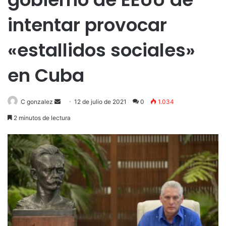
intentar provocar
«estallidos sociales»
en Cuba
Send
C gonzalez
12 de julio de 2021
0
1.034
an
2 minutos de lectura
email