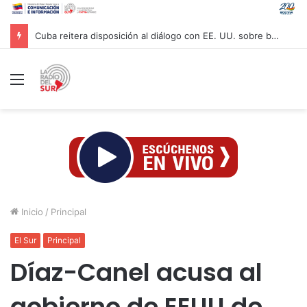
Cuba reitera disposición al diálogo con EE. UU. sobre bases de respeto
Menú
Inicio
/
Principal
El Sur
Principal
Díaz-Canel acusa al
gobierno de EEUU de