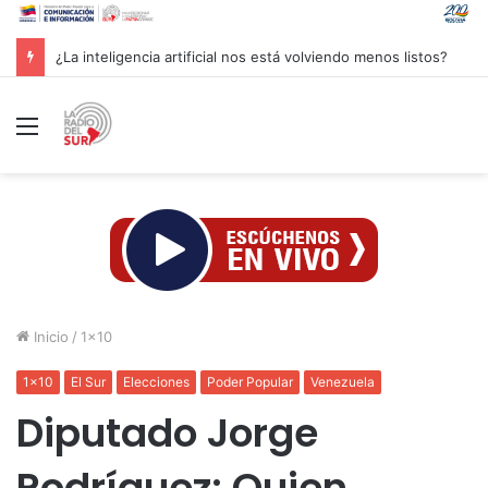
Groenlandia lanza una fuerte advertencia a empresa petrolera vinculada a Trump
Menú
Inicio
/
1x10
1x10
El Sur
Elecciones
Poder Popular
Venezuela
Diputado Jorge
Rodríguez: Quien