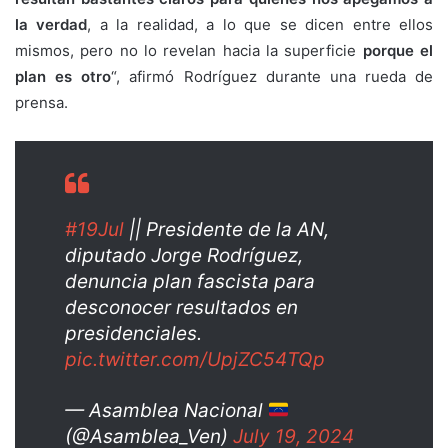
la verdad
, a la realidad, a lo que se dicen entre ellos
mismos, pero no lo revelan hacia la superficie
porque el
plan es otro
“, afirmó Rodríguez durante una rueda de
prensa.
#19Jul
|| Presidente de la AN,
diputado Jorge Rodríguez,
denuncia plan fascista para
desconocer resultados en
presidenciales.
pic.twitter.com/UpjZC54TQp
— Asamblea Nacional
(@Asamblea_Ven)
July 19, 2024