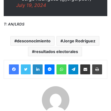
July 19, 2024
T: AN/LRDS
desconocimiento
Jorge Rodríguez
resultados electorales
Facebook
Twitter
LinkedIn
Messenger
WhatsApp
Telegram
Compartir por correo electrónico
Imprim