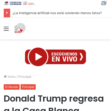
Groenlandia lanza una fuerte advertencia a empresa petrolera vinculada a Trump
Menú
Inicio
/
Principal
El Mundo
Principal
Donald Trump regresa
a la Casa Blanca