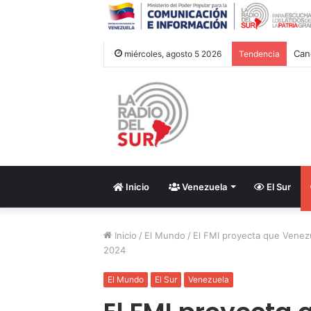
Can
miércoles, agosto 5 2026
Tendencia
Inicio
Venezuela
El Sur
Inicio
/
El Mundo
/
El FMI proyecta que Venez
2024
El Mundo
El Sur
Venezuela