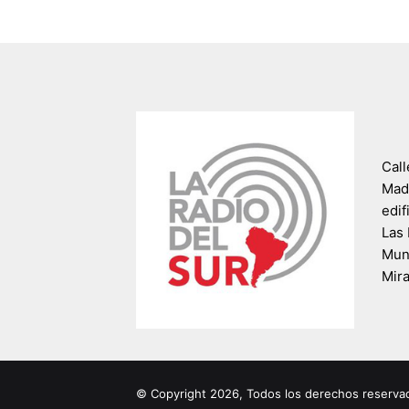
Call
Madr
edif
Las 
Muni
Mir
© Copyright 2026, Todos los derechos reserva