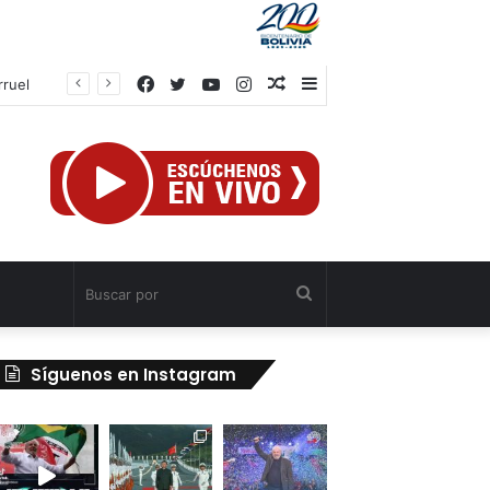
Facebook
Twitter
YouTube
Instagram
Publicación
Barra
rruel
al
lateral
azar
Buscar
por
Síguenos en Instagram