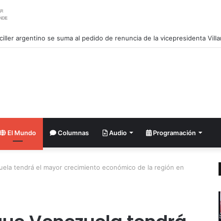
ciller argentino se suma al pedido de renuncia de la vicepresidenta Villa
El Mundo
Columnas
Audio
Programación
uela tendrá el mayor crecimiento económico de la región en