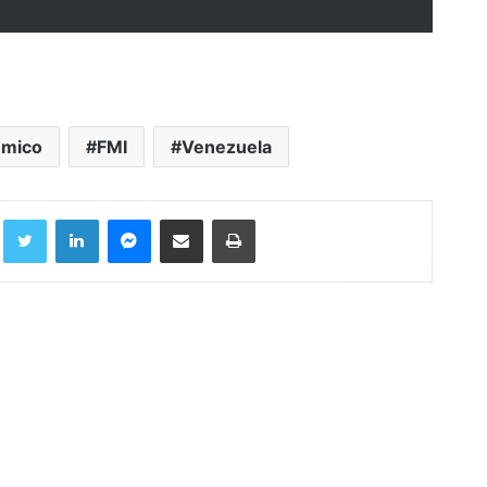
ómico
FMI
Venezuela
Facebook
Twitter
LinkedIn
Messenger
Compartir por correo electrónico
Imprimir