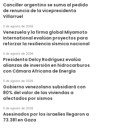
Canciller argentino se suma al pedido
de renuncia de la vicepresidenta
Villarruel
5 de agosto de 2026
Venezuela y la firma global Miyamoto
International evalúan proyectos para
reforzar la resiliencia sísmica nacional
5 de agosto de 2026
Presidenta Delcy Rodríguez evalúa
alianzas de inversión en hidrocarburos
con Cámara Africana de Energía
5 de agosto de 2026
Gobierno venezolano subsidiará con
80% del valor de las viviendas a
afectados por sismos
5 de agosto de 2026
Asesinados por los israelíes llegaron a
73.381 en Gaza