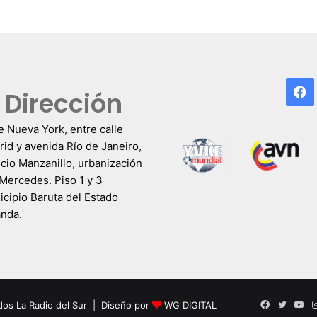
F
Dirección
e Nueva York, entre calle
id y avenida Río de Janeiro,
icio Manzanillo, urbanización
Mercedes. Piso 1 y 3
cipio Baruta del Estado
anda.
Facebook
Twitter
Yo
dos La Radio del Sur | Diseño por
WG DIGITAL