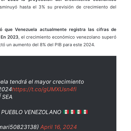
isminuyó hasta el 3% su previsión de crecimiento del
ó que Venezuela actualmente registra las cifras de
. En 2023
, el crecimiento económico venezolano superó
ctó un aumento del 8% del PIB para este 2024.
ela tendrá el mayor crecimiento
 2024
https://t.co/gUMXUsn4fi
Í SEA
TE PUEBLO VENEZOLANO
zmari50823138)
April 16, 2024