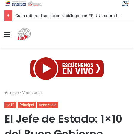
La UNESR inicia jornada de entrega de títulos para más de 3.000 egresados de la Gran Caracas
Menú
Inicio
/
Venezuela
1x10
Principal
Venezuela
El Jefe de Estado: 1×10
del Buen Gobierno