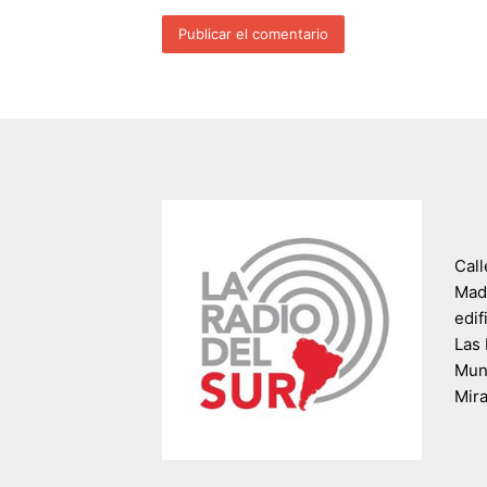
Call
Madr
edif
Las 
Muni
Mir