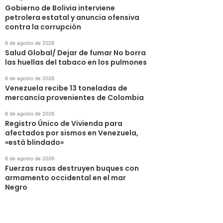
Gobierno de Bolivia interviene
petrolera estatal y anuncia ofensiva
contra la corrupción
6 de agosto de 2026
Salud Global/ Dejar de fumar No borra
las huellas del tabaco en los pulmones
6 de agosto de 2026
Venezuela recibe 13 toneladas de
mercancía provenientes de Colombia
6 de agosto de 2026
Registro Único de Vivienda para
afectados por sismos en Venezuela,
«está blindado»
6 de agosto de 2026
Fuerzas rusas destruyen buques con
armamento occidental en el mar
Negro