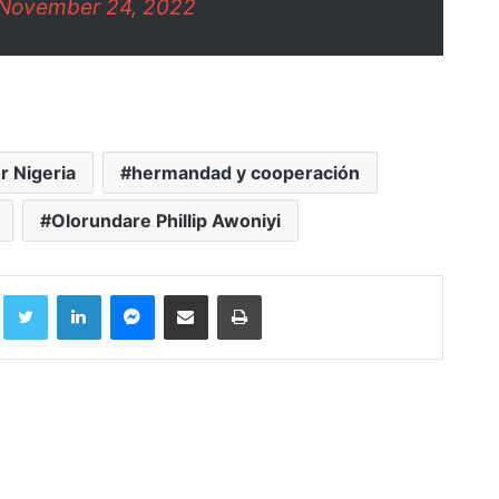
November 24, 2022
r Nigeria
hermandad y cooperación
Olorundare Phillip Awoniyi
Facebook
Twitter
LinkedIn
Messenger
Compartir por correo electrónico
Imprimir