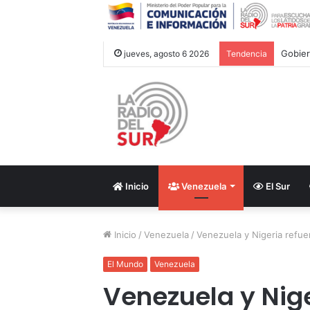
jueves, agosto 6 2026
Tendencia
Inicio
Venezuela
El Sur
Inicio
/
Venezuela
/
Venezuela y Nigeria refue
El Mundo
Venezuela
Venezuela y Nige