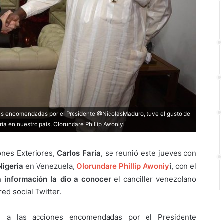
nes encomendadas por el Presidente @NicolasMaduro, tuve el gusto de
ria en nuestro país, Olorundare Phillip Awoniyi
ones Exteriores,
Carlos Faría
, se reunió este jueves con
Nigeria
en Venezuela,
Olorundare Phillip Awoniy
i
, con el
a información la dio a conocer
el canciller venezolano
red social Twitter.
d a las acciones encomendadas por el Presidente