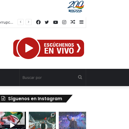
Facebook
Twitter
YouTube
Instagram
Publicación
Barra
Gobierno de Bolivia interviene petrolera estatal y anuncia ofensiva contra la corrupción
al
lateral
azar
Buscar
por
Síguenos en Instagram