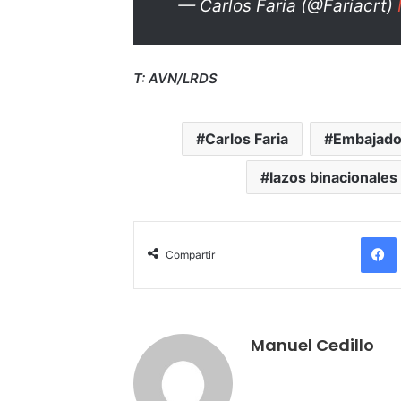
— Carlos Faria (@Fariacrt)
T: AVN/LRDS
Carlos Faria
Embajado
lazos binacionales
Compartir
Manuel Cedillo