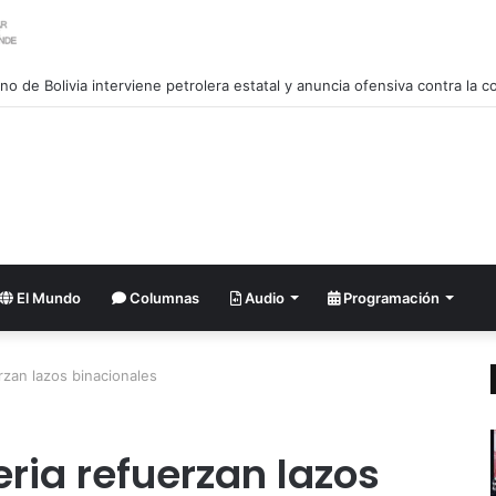
El Mundo
Columnas
Audio
Programación
rzan lazos binacionales
ria refuerzan lazos