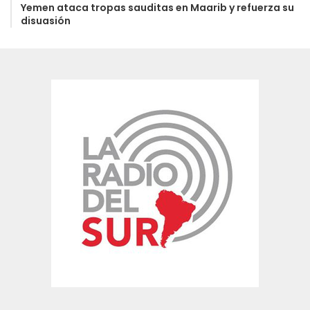
Yemen ataca tropas sauditas en Maarib y refuerza su
disuasión