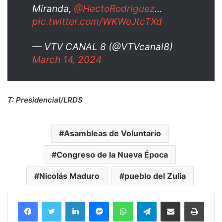
Miranda,
@HectoRodriguez
…
pic.twitter.com/WKWeJtcTXd
— VTV CANAL 8 (@VTVcanal8)
March 14, 2024
T: Presidencial/LRDS
Asambleas de Voluntario
Congreso de la Nueva Época
Nicolás Maduro
pueblo del Zulia
Facebook
Twitter
LinkedIn
Messenger
WhatsApp
Telegram
Compartir por correo electrónico
Imprim