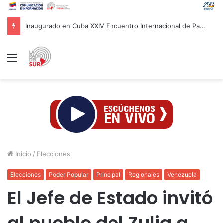
Inaugurado en Cuba XXIV Encuentro Internacional de Partidos Comunistas y Obreros
Menú
Inicio
/
Elecciones
Elecciones
Poder Popular
Principal
Regionales
Venezuela
El Jefe de Estado invitó
al pueblo del Zulia a