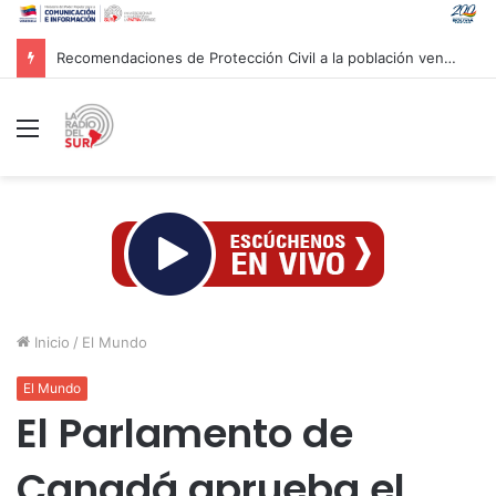
Recomendaciones de Protección Civil a la población venezolana ante fenómeno climatológico «El Niño»
Menú
Inicio
/
El Mundo
El Mundo
El Parlamento de
Canadá aprueba el