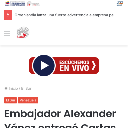
Groenlandia lanza una fuerte advertencia a empresa petrolera vinculada a Trump
Menú
Inicio
/
El Sur
El Sur
Venezuela
Embajador Alexander
Yánez entregó Cartas