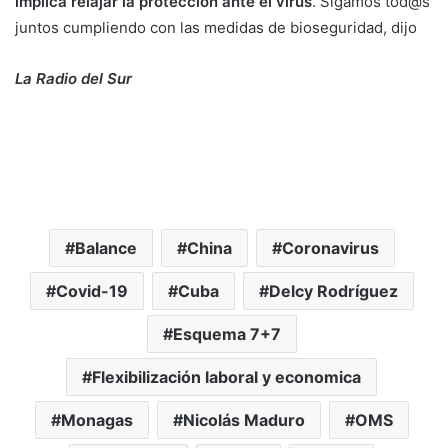
implica relajar la protección ante el virus
. Sigamos tod@s
juntos cumpliendo con las medidas de bioseguridad, dijo
La Radio del Sur
Balance
China
Coronavirus
Covid-19
Cuba
Delcy Rodríguez
Esquema 7+7
Flexibilización laboral y economica
Monagas
Nicolás Maduro
OMS