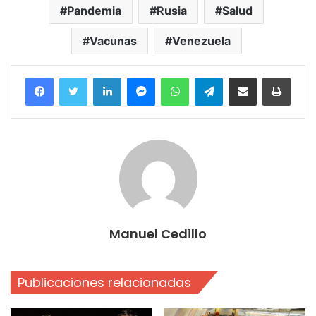
Pandemia
Rusia
Salud
Vacunas
Venezuela
Facebook
Twitter
LinkedIn
Messenger
WhatsApp
Telegram
Compartir por correo electrónico
Imprim
Manuel Cedillo
Publicaciones relacionadas