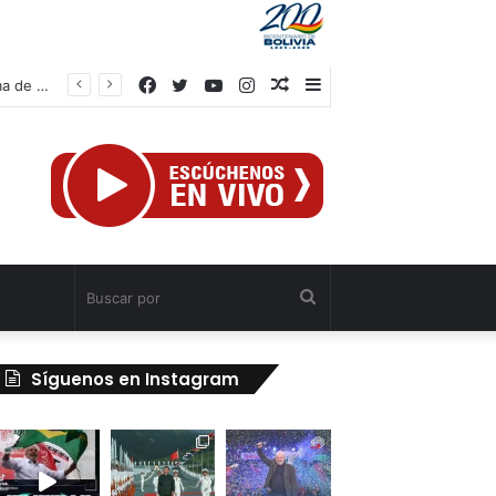
Facebook
Twitter
YouTube
Instagram
Publicación
Barra
Vicepresidente Menéndez: “La prioridad radica en reconstruir una nueva forma de ocupación del espacio tras doblete sísmico”
al
lateral
azar
Buscar
por
Síguenos en Instagram