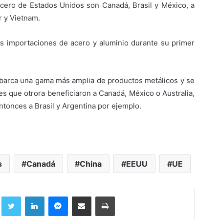
acero de Estados Unidos son Canadá, Brasil y México, a
r y Vietnam.
as importaciones de acero y aluminio durante su primer
abarca una gama más amplia de productos metálicos y se
es que otrora beneficiaron a Canadá, México o Australia,
ntonces a Brasil y Argentina por ejemplo.
s
Canadá
China
EEUU
UE
Facebook
Twitter
LinkedIn
Messenger
Compartir por correo electrónico
Imprimir