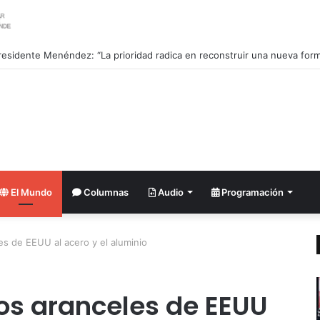
El Mundo
Columnas
Audio
Programación
es de EEUU al acero y el aluminio
los aranceles de EEUU