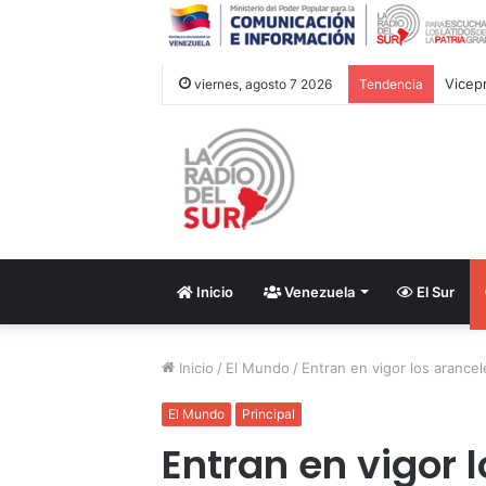
viernes, agosto 7 2026
Tendencia
Inicio
Venezuela
El Sur
Inicio
/
El Mundo
/
Entran en vigor los arancel
El Mundo
Principal
Entran en vigor 