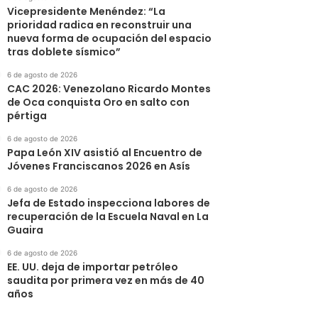
Vicepresidente Menéndez: “La
prioridad radica en reconstruir una
nueva forma de ocupación del espacio
tras doblete sísmico”
6 de agosto de 2026
CAC 2026: Venezolano Ricardo Montes
de Oca conquista Oro en salto con
pértiga
6 de agosto de 2026
Papa León XIV asistió al Encuentro de
Jóvenes Franciscanos 2026 en Asís
6 de agosto de 2026
Jefa de Estado inspecciona labores de
recuperación de la Escuela Naval en La
Guaira
6 de agosto de 2026
EE. UU. deja de importar petróleo
saudita por primera vez en más de 40
años