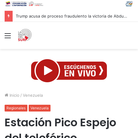
Gobierno venezolano avanza en la reconstrucción de unas 13 mil viviendas afectadas por sismos
Menú
Inicio
/
Venezuela
Regionales
Venezuela
Estación Pico Espejo
del teleférico