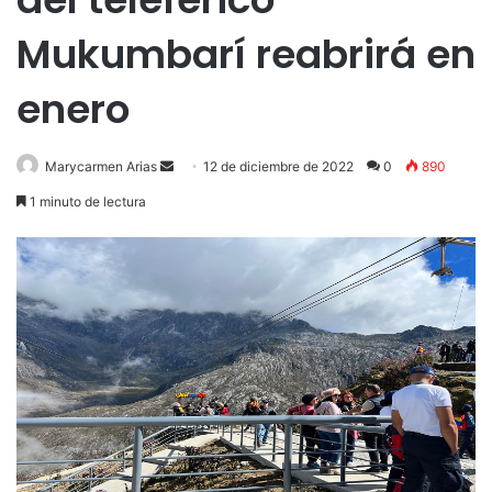
Mukumbarí reabrirá en
enero
Send
Marycarmen Arias
12 de diciembre de 2022
0
890
an
1 minuto de lectura
email