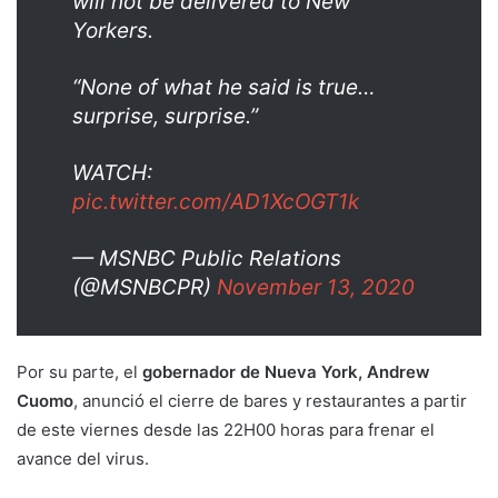
will not be delivered to New
Yorkers.
“None of what he said is true…
surprise, surprise.”
WATCH:
pic.twitter.com/AD1XcOGT1k
— MSNBC Public Relations
(@MSNBCPR)
November 13, 2020
Por su parte, el
gobernador de Nueva York, Andrew
Cuomo
, anunció el cierre de bares y restaurantes a partir
de este viernes desde las 22H00 horas para frenar el
avance del virus.