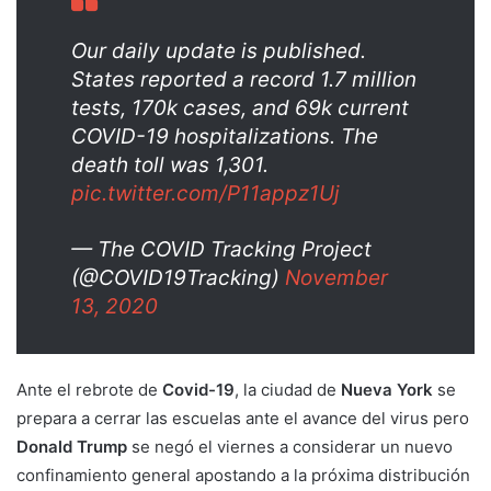
Our daily update is published.
States reported a record 1.7 million
tests, 170k cases, and 69k current
COVID-19 hospitalizations. The
death toll was 1,301.
pic.twitter.com/P11appz1Uj
— The COVID Tracking Project
(@COVID19Tracking)
November
13, 2020
Ante el rebrote de
Covid-19
, la ciudad de
Nueva York
se
prepara a cerrar las escuelas ante el avance del virus pero
Donald Trump
se negó el viernes a considerar un nuevo
confinamiento general apostando a la próxima distribución