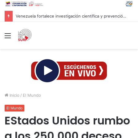
Venezuela fortalece investigación científica y prevención ante efectos del fenómeno «Súper Niño»
Menú
Inicio
/
El Mundo
El Mundo
EStados Unidos rumbo
a los 250.000 deceso