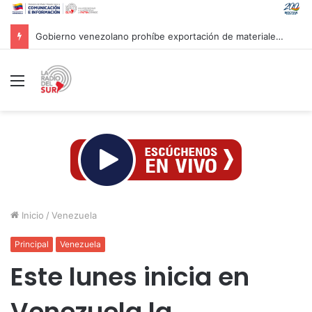
Gobierno venezolano prohíbe exportación de materiales de construcción hasta el 31 de diciembre
Menú
Inicio
/
Venezuela
Principal
Venezuela
Este lunes inicia en
Venezuela la