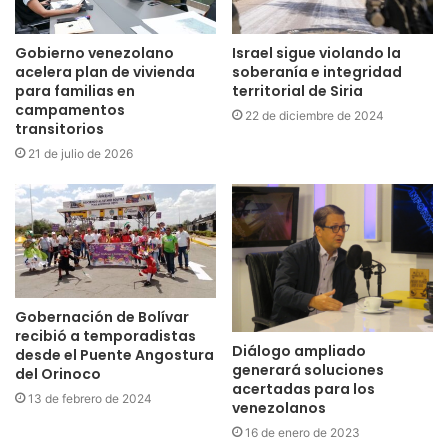
Gobierno venezolano
Israel sigue violando la
acelera plan de vivienda
soberanía e integridad
para familias en
territorial de Siria
campamentos
22 de diciembre de 2024
transitorios
21 de julio de 2026
Gobernación de Bolívar
recibió a temporadistas
Diálogo ampliado
desde el Puente Angostura
generará soluciones
del Orinoco
acertadas para los
13 de febrero de 2024
venezolanos
16 de enero de 2023