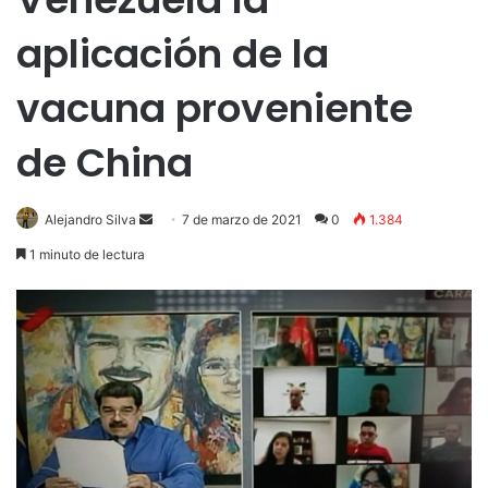
aplicación de la
vacuna proveniente
de China
Send
Alejandro Silva
7 de marzo de 2021
0
1.384
an
1 minuto de lectura
email