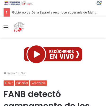
Presidenta Rodríguez evaluó con equipo económico ejecución de financiamientos para atender afectaciones post-sismos
Menú
Inicio
/
El Sur
El Sur
Principal
Venezuela
FANB detectó
campamento de los