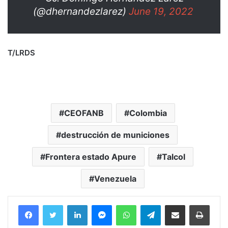
(@dhernandezlarez)
June 19, 2022
T/LRDS
CEOFANB
Colombia
destrucción de municiones
Frontera estado Apure
Talcol
Venezuela
Facebook
Twitter
LinkedIn
Messenger
WhatsApp
Telegram
Compartir por correo electrónico
Imprim