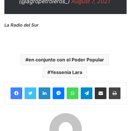
(@agropetroleros_)
August 7, 2021
La Radio del Sur
en conjunto con el Poder Popular
Yessenia Lara
Facebook
Twitter
LinkedIn
Messenger
WhatsApp
Telegram
Compartir por correo electrónico
Imprim