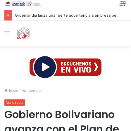
Groenlandia lanza una fuerte advertencia a empresa petrolera vinculada a Trump
Menú
Inicio
/
Venezuela
Venezuela
Gobierno Bolivariano
avanza con el Plan de