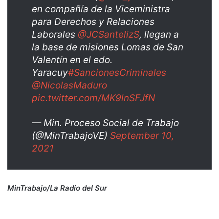
en compañía de la Viceministra
para Derechos y Relaciones
Laborales
@JCSantelizS
, llegan a
la base de misiones Lomas de San
Valentín en el edo.
Yaracuy
#SancionesCriminales
@NicolasMaduro
pic.twitter.com/MK9lnSFJfN
— Min. Proceso Social de Trabajo
(@MinTrabajoVE)
September 10,
2021
MinTrabajo/La Radio del Sur