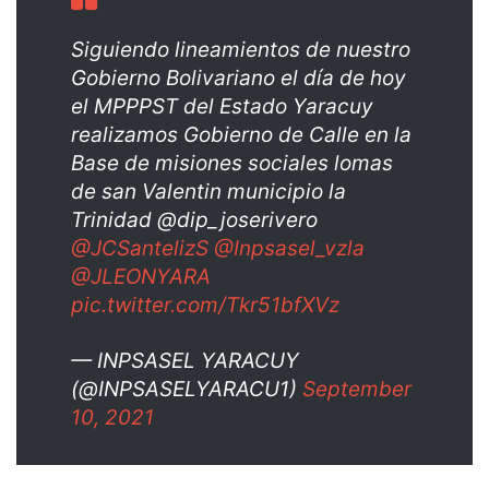
Siguiendo lineamientos de nuestro
Gobierno Bolivariano el día de hoy
el MPPPST del Estado Yaracuy
realizamos Gobierno de Calle en la
Base de misiones sociales lomas
de san Valentin municipio la
Trinidad @dip_joserivero
@JCSantelizS
@Inpsasel_vzla
@JLEONYARA
pic.twitter.com/Tkr51bfXVz
— INPSASEL YARACUY
(@INPSASELYARACU1)
September
10, 2021