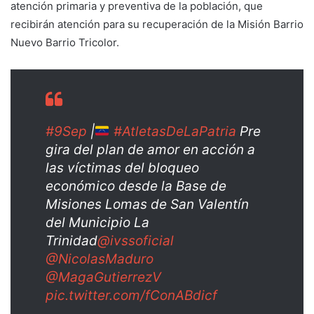
atención primaria y preventiva de la población, que
recibirán atención para su recuperación de la Misión Barrio
Nuevo Barrio Tricolor.
#9Sep
|
#AtletasDeLaPatria
Pre
gira del plan de amor en acción a
las víctimas del bloqueo
económico desde la Base de
Misiones Lomas de San Valentín
del Municipio La
Trinidad
@ivssoficial
@NicolasMaduro
@MagaGutierrezV
pic.twitter.com/fConABdicf