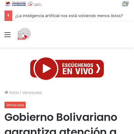
Groenlandia lanza una fuerte advertencia a empresa petrolera vinculada a Trump
Menú
Inicio
/
Venezuela
Venezuela
Gobierno Bolivariano
garantiza atención a