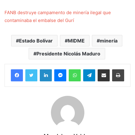
FANB destruye campamento de minería ilegal que
contaminaba el embalse del Gurí
Estado Bolívar
MIDME
minería
Presidente Nicolás Maduro
Facebook
Twitter
LinkedIn
Messenger
WhatsApp
Telegram
Compartir por correo electrónico
Imprim