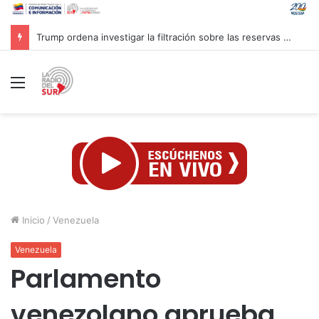
Inaugurado en Cuba XXIV Encuentro Internacional de Partidos Comunistas y Obreros
Menú
Inicio
/
Venezuela
Venezuela
Parlamento
venezolano aprueba