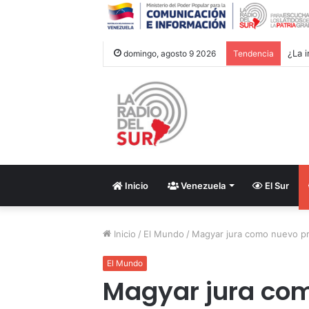
¿La i
domingo, agosto 9 2026
Tendencia
Inicio
Venezuela
El Sur
Inicio
/
El Mundo
/
Magyar jura como nuevo pr
El Mundo
Magyar jura co