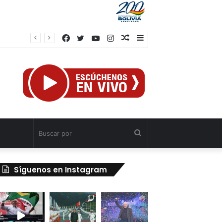
Facebook
Twitter
YouTube
Instagram
Publicación
Barra
al
lateral
azar
Buscar
por
Síguenos en Instagram