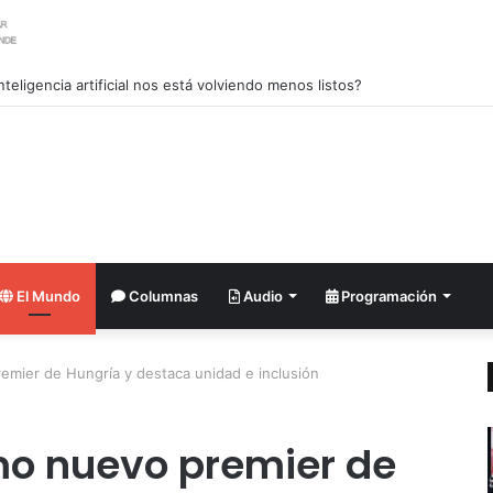
nteligencia artificial nos está volviendo menos listos?
El Mundo
Columnas
Audio
Programación
emier de Hungría y destaca unidad e inclusión
mo nuevo premier de