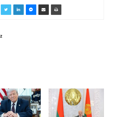
Facebook
Twitter
LinkedIn
Messenger
Compartir por correo electrónico
Imprimir
z