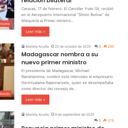
relación bilateral
Caracas, 17 de febrero. El Canciller Yván Gil, recibió
en el Aeropuerto Internacional “Simón Bolívar” de
Maiquetía al Primer ministro…
ezuela
Leer más »
Mariela Acuña
22 de octubre de 2025
0
296
Madagascar nombra a su
nuevo primer ministro
El presidente de Madagascar, Michael
Randrianirina, nombró este miércoles al empresario
Herintsalama Rajaonarivelo, quien se desempeñaba
como director del consejo de…
 Mundo
Leer más »
Mariela Acuña
9 de septiembre de 2025
0
378