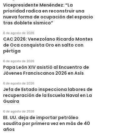
Vicepresidente Menéndez: “La
prioridad radica en reconstruir una
nueva forma de ocupación del espacio
tras doblete sísmico”
6 de agosto de 2026
CAC 2026: Venezolano Ricardo Montes
de Oca conquista Oro en salto con
pértiga
6 de agosto de 2026
Papa León XIV asistió al Encuentro de
Jóvenes Franciscanos 2026 en Asís
6 de agosto de 2026
Jefa de Estado inspecciona labores de
recuperación de la Escuela Naval en La
Guaira
6 de agosto de 2026
EE. UU. deja de importar petróleo
saudita por primera vez en más de 40
años