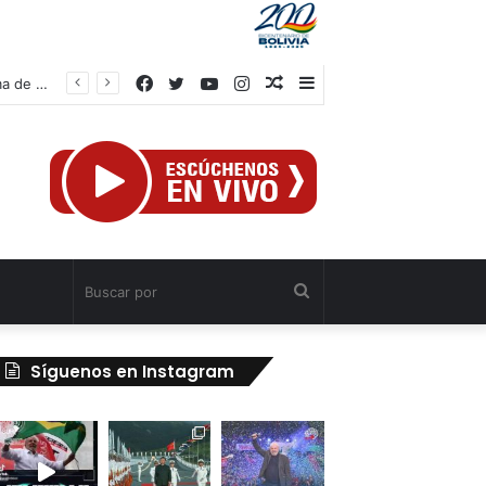
Facebook
Twitter
YouTube
Instagram
Publicación
Barra
Vicepresidente Menéndez: “La prioridad radica en reconstruir una nueva forma de ocupación del espacio tras doblete sísmico”
al
lateral
azar
Buscar
por
Síguenos en Instagram