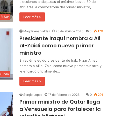
elecciones anticipadas el próximo jueves 30 de
abril tras la convocatoria del primer ministro,…
Leer más »
El Sur
Magdalena Valdez
28 de abril de 2026
0
170
Presidente iraquí nombra a Ali
al-Zaidi como nuevo primer
ministro
El recién elegido presidente de Irak, Nizar Amedi,
nombró a Ali al-Zaidi como nuevo primer ministro y
le encargó oficialmente…
 Mundo
Leer más »
Sergio Lopez
17 de febrero de 2026
0
291
Primer ministro de Qatar llega
a Venezuela para fortalecer la