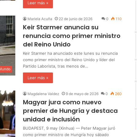
Leer más »
Mariela Acuña
22 de junio de 2026
0
110
Keir Starmer anuncia su
renuncia como primer ministro
del Reino Unido
Keir Starmer ha anunciado este lunes su renuncia
como primer ministro del Reino Unido y líder del
Partido Laborista, tras menos de…
 Mundo
Leer más »
Magdalena Valdez
9 de mayo de 2026
0
260
Magyar jura como nuevo
premier de Hungría y destaca
unidad e inclusión
BUDAPEST, 9 may (Xinhua) — Peter Magyar juró
como primer ministro de Hungría hoy sábado