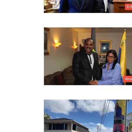
El
Ven