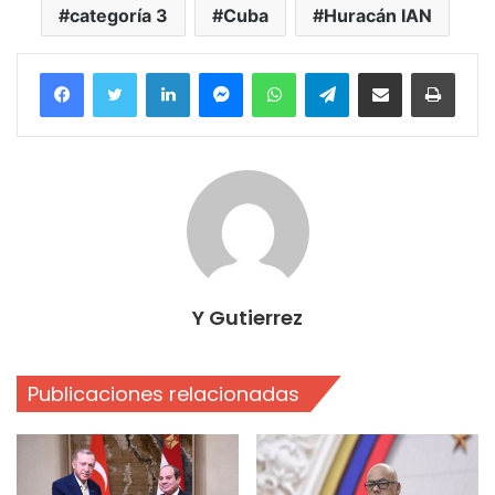
categoría 3
Cuba
Huracán IAN
Facebook
Twitter
LinkedIn
Messenger
WhatsApp
Telegram
Compartir por correo electrónico
Imprim
Y Gutierrez
Publicaciones relacionadas