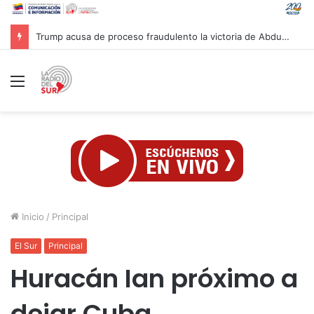
Gobierno venezolano avanza en la reconstrucción de unas 13 mil viviendas afectadas por sismos
Menú
Inicio
/
Principal
El Sur
Principal
Huracán Ian próximo a
dejar Cuba