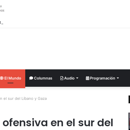
an salida de Chile del Movimiento de Países No Alineados
El Mundo
Columnas
Audio
Programación
en el sur del Líbano y Gaza
a ofensiva en el sur del