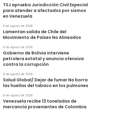
TSJ aprueba Jurisdicción Civil Especial
para atender a afectados por sismos
en Venezuela
6 de agosto de 2026
Lamentan salida de Chile del
Movimiento de Países No Alineados
6 de agosto de 2026
Gobierno de Bolivia interviene
petrolera estatal y anuncia ofensiva
contra la corrupción
6 de agosto de 2026
Salud Global/ Dejar de fumar No borra
las huellas del tabaco en los pulmones
6 de agosto de 2026
Venezuela recibe 13 toneladas de
mercancía provenientes de Colombia