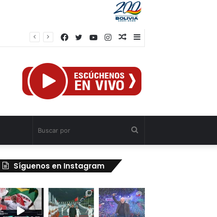
Facebook
Twitter
YouTube
Instagram
Publicación
Barra
al
lateral
azar
Buscar
por
Síguenos en Instagram