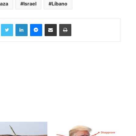
aza
Israel
Líbano
Facebook
Twitter
LinkedIn
Messenger
Compartir por correo electrónico
Imprimir