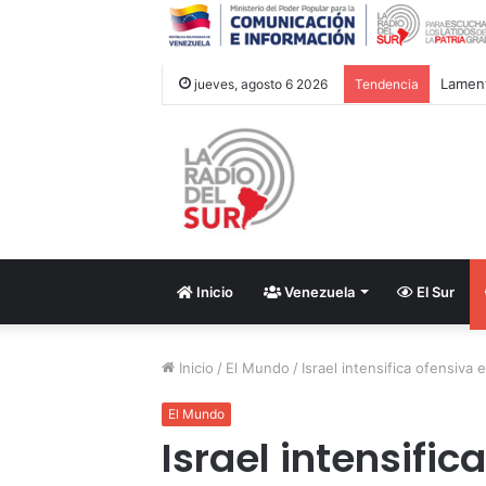
Lament
jueves, agosto 6 2026
Tendencia
Inicio
Venezuela
El Sur
Inicio
/
El Mundo
/
Israel intensifica ofensiva 
El Mundo
Israel intensific