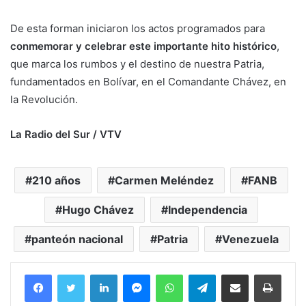
De esta forman iniciaron los actos programados para
conmemorar y celebrar este importante hito histórico
,
que marca los rumbos y el destino de nuestra Patria,
fundamentados en Bolívar, en el Comandante Chávez, en
la Revolución.
La Radio del Sur / VTV
210 años
Carmen Meléndez
FANB
Hugo Chávez
Independencia
panteón nacional
Patria
Venezuela
Facebook
Twitter
LinkedIn
Messenger
WhatsApp
Telegram
Compartir por correo electrónico
Imprim